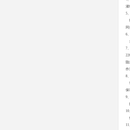
灌
5
熔
同
6
火
7
2
隐
作
8
整
保
9
搅
1
体
1