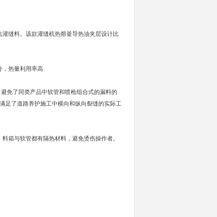
焦灌缝料。该款灌缝机热熔釜导热油夹层设计比
分，热量利用率高
接口避免了同类产品中软管和喷枪组合式的漏料的
的满足了道路养护施工中横向和纵向裂缝的实际工
，料箱与软管都有隔热材料，避免烫伤操作者。