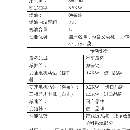
排气量：
389cm
3
额定功率：
5.5KW
燃油：
0#
柴油
燃油油箱容积：
25L
机油容量：
1.1L
性能优势：
国产名牌，静音发动机、工作
小，低污染。
传动部分
后桥总成：
汽车后桥
减振器：
弹簧钢
变速电机马达（搅拌
0.4KW
进口品牌
器）：
变速电机马达（料泵）：
0.2KW
进口品牌
三相异步电机（自走）
1.5KW
进口品牌
减速器：
国产品牌
变频器：
进口品牌
性能优势：
带减振系统，减振效
输料系统部分