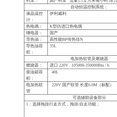
料泵：
国产料泵
流量1.1立方米每小时 压力0
自动恒温控制系统：
液晶温控
伊利威利
计：
热电偶：
K
型仿进口热电偶
继电器：
国产
导热油：
高性能BP传热佳N
导热油容
35L
积：
电加热软管及燃烧器
燃烧器：
进口 220V
105000-350000Btu / h
柴油箱容
40L
积：
电加热软
220V
国产软管 长度6.0M（标配）
管
可选辅助设备部分
1
：选择拖挂行走方式，拖挂/自走功能；