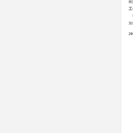
根
工
导
加
2