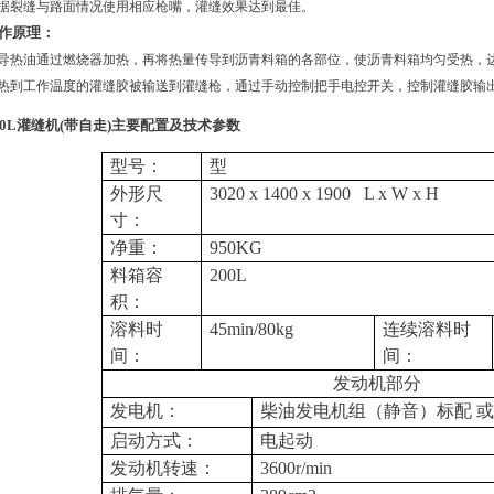
据裂缝与路面情况使用相应枪嘴，灌缝效果达到最佳。
作原理：
热油通过燃烧器加热，再将热量传导到沥青料箱的各部位，使沥青料箱均匀受热，
热到工作温度的灌缝胶被输送到灌缝枪，通过手动控制把手电控开关，控制灌缝胶输
00L灌缝机(带自走)主要配置及技术参数
型号：
型
外形尺
3020 x 1400 x 1900 L x W x H
寸：
净重：
950KG
料箱容
200L
积：
溶料时
45min/80kg
连续溶料时
间：
间：
发动机部分
发电机：
柴油发电机组（静音）标配 或
启动方式：
电起动
发动机转速：
3600r/min