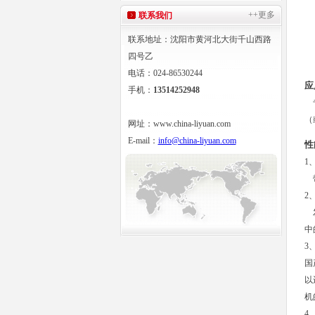
++更多
联系我们
联系地址：沈阳市黄河北大街千山西路
四号乙
电话：024-86530244
应
手机：
13514252948
专
（
网址：www.china-liyuan.com
E-mail：
info@china-liyuan.com
性
1
带
2
发
中
3
国
以
机
4