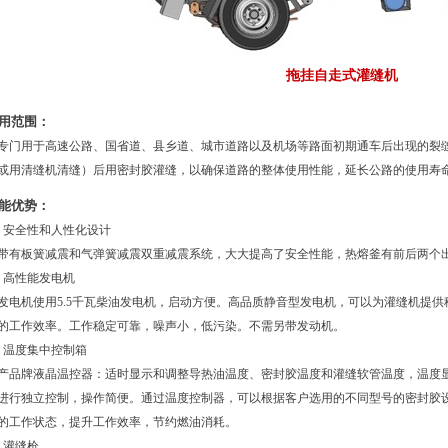
拖挂自走式灌缝机
用范围：
门用于高速公路、国省道、县乡道、城市道路以及机场等路面初期通车后出现的裂
或用清缝机清缝）后用密封胶灌缝，以确保道路的整体使用性能，延长公路的使用寿
能优势：
、安全性和人性化设计
有板簧减震和气弹簧减震双重减震系统，大大提高了安全性能，热熔釜有前后两个
、高性能发电机
电机使用5.5千瓦柴油发电机，启动方便。高品质静音型发电机，可以为灌缝机提供
的工作效率。工作稳定可靠，噪声小，低污染。不需另带发动机。
、温度集中控制箱
产品牌液晶温控器：适时显示和调整导热油温度、密封胶温度和灌缝软管温度，温度
进行独立控制，操作简便。通过温度控制器，可以根据客户选用的不同型号的密封胶
的工作状态，提升工作效率，节约燃油消耗。
、灌缝枪