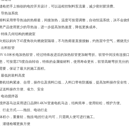
缝枪把手上独创的电控开关设计，可以远程控制料泵流量，减少密封胶浪费。
、导热油系统
料采用带导热油的热熔釜，间接加热，温度可按需调整，自动恒温系统，决不会烧
类产品使用更少的导热油，进一步提高加热速度，降低更换成本。
、特殊几何结构的燃烧室
焰以斜向下45度角吹向燃烧室隔墙，不与热熔釜直接接触，灼热室中空气，燃烧充
、出料软管
20V 6.0米长电加热软管，经过特殊改进后的加热软管更加耐弯折。软管中间没有连
患，可按需270度自由转动，特殊的金属镍材料，使用寿命更长，软管高耐弯折充分
需要，保证了最大的施工面积。
、最低的装料高度
机结构紧凑、合理，操作位及填料口低，入料口带有防溅板，提高加料操作安全性
证送料操作方便、省力、安全
、电动搅拌器
拌器马达采用进口品牌0.4KW变速电机马达，结构简单，使用轻松，维护方便。
0、行走方式——拖挂、电动行走
积小，重量轻，拖挂/电控行走均可，只需两人便可进行施工。
1、灌缝枪嘴更换方便